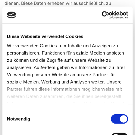
dienen. Diese Daten erheben wir ausschließlich, zu
statistischen Zwecken, um unseren Internetauftritt weiter
zu optimieren und unsere Internetangebote noch
attraktiver gestalten zu können.
Diese Webseite verwendet Cookies
Die Erhebung und Speicherung erfolgt ausschließlich in
Wir verwenden Cookies, um Inhalte und Anzeigen zu
anonymisierter oder pseudonymisierter Form und lässt
personalisieren, Funktionen für soziale Medien anbieten
keinen Rückschluss auf Sie als natürliche Person zu.
zu können und die Zugriffe auf unsere Website zu
analysieren. Außerdem geben wir Informationen zu Ihrer
Verwendung unserer Website an unsere Partner für
Registrierung auf unserer Internetseite
soziale Medien, Werbung und Analysen weiter. Unsere
Sie haben die Möglichkeit, sich auf unserer Website zu
Partner führen diese Informationen möglicherweise mit
registrieren und dabei Angaben über ihre
weiteren Daten zusammen, die Sie ihnen bereitgestellt
personenbezogenen Daten zu machen. Ihre angegebenen
haben oder die sie im Rahmen Ihrer Nutzung der Dienste
Daten verarbeiten wir ausschließlich für interne Zwecke.
gesammelt haben.
Das kann auch bedeuten, dass wir die personenbezogenen
Einwilligungsauswahl
Notwendig
Daten berechtigt an einen unserer Auftragsverarbeiter
weitergeben, der diese wiederum für seine internen Zwecke
nutzt.